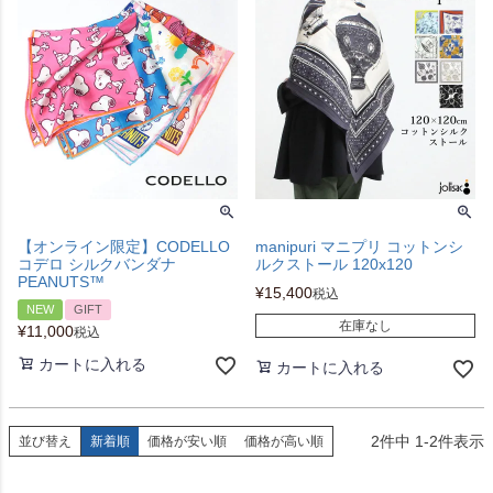
【オンライン限定】CODELLO
manipuri マニプリ コットンシ
コデロ シルクバンダナ
ルクストール 120x120
PEANUTS™
¥
15,400
税込
NEW
GIFT
在庫なし
¥
11,000
税込
カートに入れる
カートに入れる
2
件中
1
-
2
件表示
並び替え
新着順
価格が安い順
価格が高い順