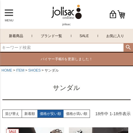
MENU
jolisac
新着商品
ブランド一覧
SALE
お気に入り
バイヤー手帳6を更新しました！
HOME
ITEM
SHOES
サンダル
サンダル
18
件中
1
-
18
件表示
並び替え
新着順
価格が安い順
価格が高い順