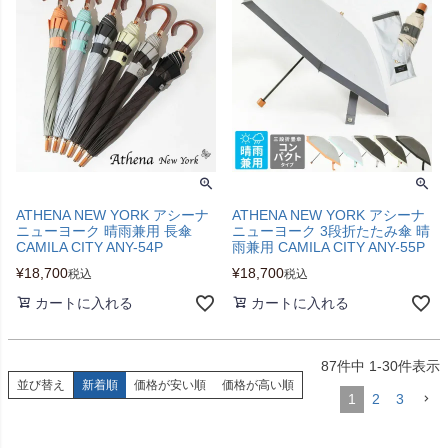
ATHENA NEW YORK アシーナ
ATHENA NEW YORK アシーナ
ニューヨーク 晴雨兼用 長傘
ニューヨーク 3段折たたみ傘 晴
CAMILA CITY ANY-54P
雨兼用 CAMILA CITY ANY-55P
¥
18,700
¥
18,700
税込
税込
カートに入れる
カートに入れる
87
件中
1
-
30
件表示
並び替え
新着順
価格が安い順
価格が高い順
1
2
3