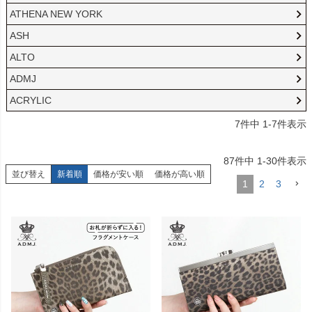
ATHENA NEW YORK
ASH
ALTO
ADMJ
ACRYLIC
7
件中
1
-
7
件表示
87
件中
1
-
30
件表示
並び替え
新着順
価格が安い順
価格が高い順
1
2
3