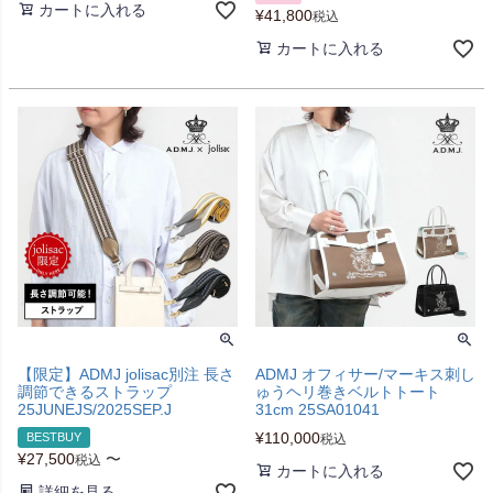
カートに入れる
¥
41,800
税込
カートに入れる
【限定】ADMJ jolisac別注 長さ
ADMJ オフィサー/マーキス刺し
調節できるストラップ
ゅうヘリ巻きベルトトート
25JUNEJS/2025SEP.J
31cm 25SA01041
¥
110,000
BESTBUY
税込
¥
27,500
〜
税込
カートに入れる
詳細を見る