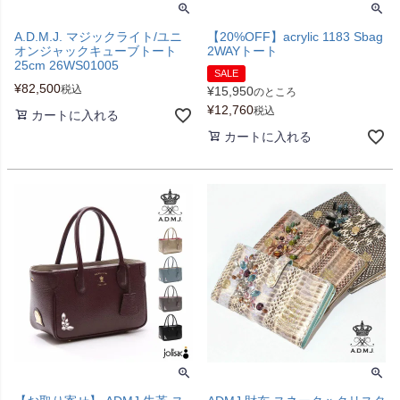
A.D.M.J. マジックライト/ユニ
【20%OFF】acrylic 1183 Sbag
オンジャックキューブトート
2WAYトート
25cm 26WS01005
SALE
¥
82,500
税込
¥
15,950
のところ
¥
12,760
税込
カートに入れる
カートに入れる