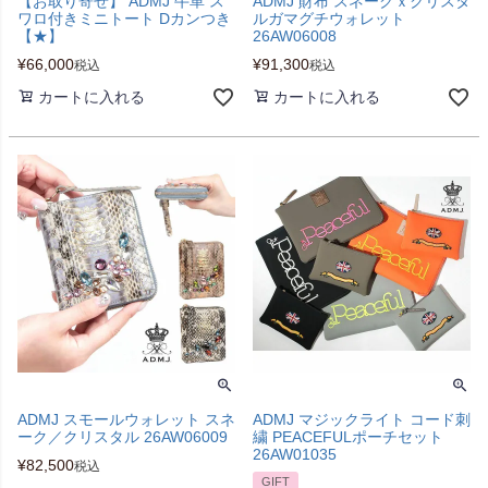
【お取り寄せ】 ADMJ 牛革 ス
ADMJ 財布 スネークｘクリスタ
ワロ付きミニトート Dカンつき
ルガマグチウォレット
【★】
26AW06008
¥
66,000
¥
91,300
税込
税込
カートに入れる
カートに入れる
ADMJ スモールウォレット スネ
ADMJ マジックライト コード刺
ーク／クリスタル 26AW06009
繍 PEACEFULポーチセット
26AW01035
¥
82,500
税込
GIFT