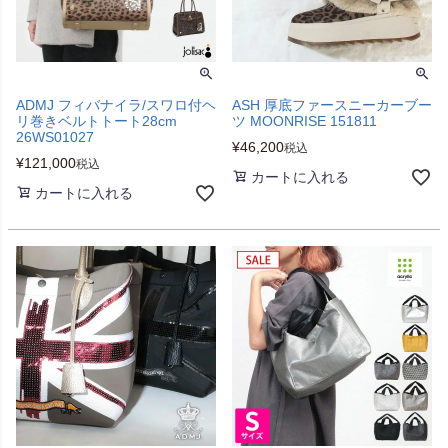
ADMJ フィバナイラ/スワロ付ヘ
ASH 厚底ファースニーカーブー
リ巻きベルトトート28cm
ツ MOONRISE 151811
26WS01027
¥
46,200
税込
¥
121,000
税込
カートに入れる
カートに入れる