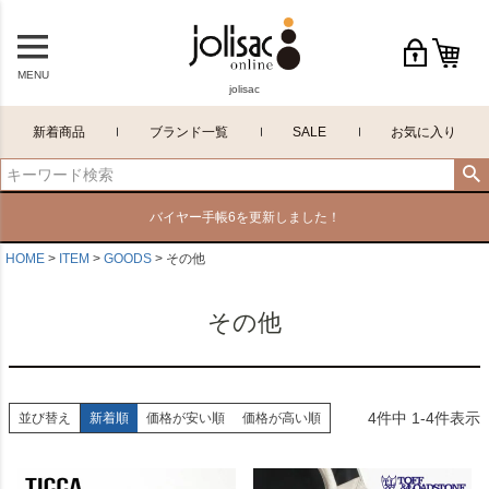
MENU
jolisac
新着商品
ブランド一覧
SALE
お気に入り
バイヤー手帳6を更新しました！
HOME
ITEM
GOODS
その他
その他
4
件中
1
-
4
件表示
並び替え
新着順
価格が安い順
価格が高い順