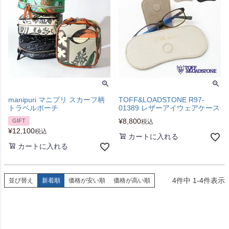
manipuri マニプリ スカーフ柄
TOFF&LOADSTONE R97-
トラベルポーチ
01389 レザーアイウェアケース
¥
8,800
GIFT
税込
¥
12,100
税込
カートに入れる
カートに入れる
4
件中
1
-
4
件表示
並び替え
新着順
価格が安い順
価格が高い順