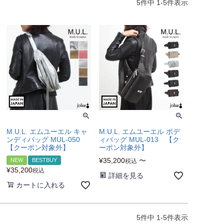
5
件中
1
-
5
件表示
M.U.L. エムユーエル キャ
M.U.L. エムユーエル ボデ
ンディバッグ MUL-050
ィバッグ MUL-013 【ク
【クーポン対象外】
ーポン対象外】
¥
35,200
〜
NEW
BESTBUY
税込
¥
35,200
税込
詳細を見る
カートに入れる
5
件中
1
-
5
件表示