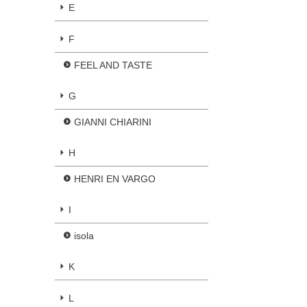
E
F
FEEL AND TASTE
G
GIANNI CHIARINI
H
HENRI EN VARGO
I
isola
K
L