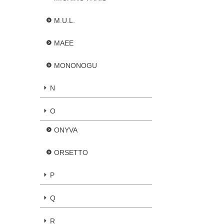
M.U.L.
MAEE
MONONOGU
N
O
ONYVA
ORSETTO
P
Q
R