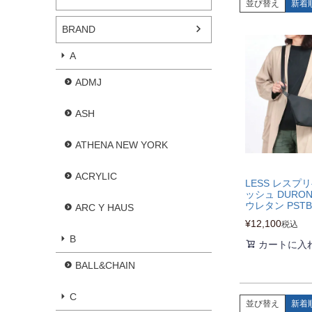
並び替え
新着
BRAND
A
ADMJ
ASH
ATHENA NEW YORK
ACRYLIC
LESS レスプ
ッシュ DURO
ウレタン PSTB
ARC Y HAUS
¥
12,100
税込
B
カートに入
BALL&CHAIN
C
並び替え
新着