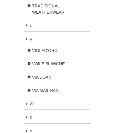
TRADITIONAL
WEATHERWEAR
U
V
VIOLAD'ORO
VOILE BLANCHE
VIA DOAN
VIA MAIL BAG
W
X
Y