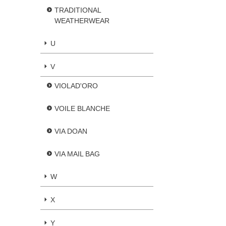
TRADITIONAL
WEATHERWEAR
U
V
VIOLAD'ORO
VOILE BLANCHE
VIA DOAN
VIA MAIL BAG
W
X
Y