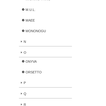
M.U.L.
MAEE
MONONOGU
N
O
ONYVA
ORSETTO
P
Q
R