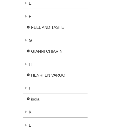
E
F
FEEL AND TASTE
G
GIANNI CHIARINI
H
HENRI EN VARGO
I
isola
K
L