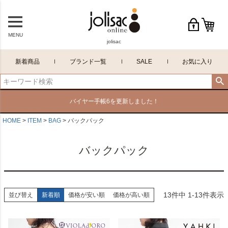
MENU
jolisac
新着商品
ブランド一覧
SALE
お気に入り
バイヤー手帳6を更新しました！
HOME
ITEM
BAG
バックパック
バックパック
13
件中
1
-
13
件表示
並び替え
新着順
価格が安い順
価格が高い順