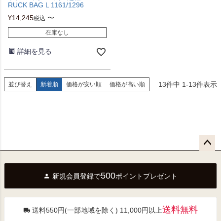
RUCK BAG L 1161/1296
¥
14,245
〜
税込
在庫なし
詳細を見る
13
件中
1
-
13
件表示
並び替え
新着順
価格が安い順
価格が高い順
ペー
ジト
500
新規会員登録で
ポイントプレゼント
ップ
へ
送料無料
送料550円(一部地域を除く) 11,000円以上