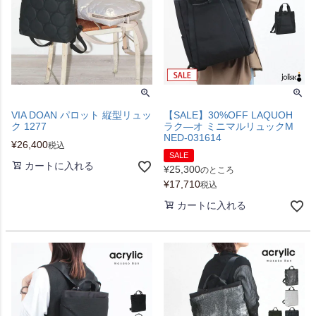
VIA DOAN パロット 縦型リュッ
【SALE】30%OFF LAQUOH
ク 1277
ラク―オ ミニマルリュックM
NED-031614
¥
26,400
税込
SALE
カートに入れる
¥
25,300
のところ
¥
17,710
税込
カートに入れる