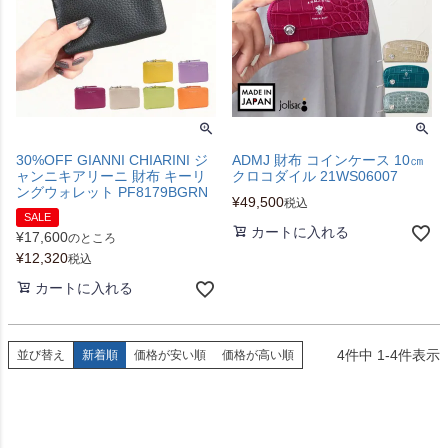
30%OFF GIANNI CHIARINI ジ
ADMJ 財布 コインケース 10㎝
ャンニキアリーニ 財布 キーリ
クロコダイル 21WS06007
ングウォレット PF8179BGRN
¥
49,500
税込
SALE
カートに入れる
¥
17,600
のところ
¥
12,320
税込
カートに入れる
4
件中
1
-
4
件表示
並び替え
新着順
価格が安い順
価格が高い順