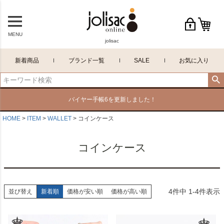
MENU
jolisac
新着商品
ブランド一覧
SALE
お気に入り
バイヤー手帳6を更新しました！
HOME
ITEM
WALLET
コインケース
コインケース
4
件中
1
-
4
件表示
並び替え
新着順
価格が安い順
価格が高い順