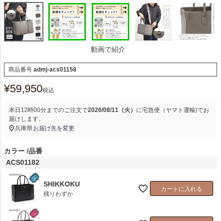
動画で紹介
商品番号
admj-acs01158
¥
59,950
税込
本日
12時00分
までのご注文で
2026/08/11（火）
に
宅急便（ヤマト運輸)
でお
届けします。
兵庫県
お届け先を変更
カラー
品番
ACS01182
SHIKKOKU
カートに入れる
残りわずか