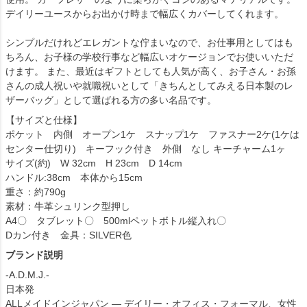
デイリーユースからお出かけ時まで幅広くカバーしてくれます。
シンプルだけれどエレガントな佇まいなので、お仕事用としてはも
ちろん、お子様の学校行事など幅広いオケージョンでお使いいただ
けます。 また、最近はギフトとしても人気が高く、お子さん・お孫
さんの成人祝いや就職祝いとして「きちんとしてみえる日本製のレ
ザーバッグ」として選ばれる方の多い名品です。
【サイズと仕様】
ポケット 内側 オープン1ケ スナップ1ケ ファスナー2ケ(1ケは
センター仕切り) キーフック付き 外側 なし キーチャーム1ヶ
サイズ(約) W 32cm H 23cm D 14cm
ハンドル:38cm 本体から15cm
重さ：約790g
素材：牛革シュリンク型押し
A4〇 タブレット〇 500mlペットボトル縦入れ〇
Dカン付き 金具：SILVER色
ブランド説明
-A.D.M.J.-
日本発
ALLメイドインジャパン ― デイリー・オフィス・フォーマル、女性