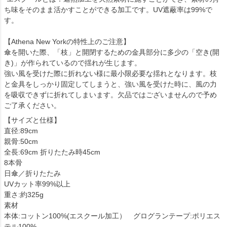
ち味をそのまま活かすことができる加工です。UV遮蔽率は99%で
す。
【Athena New Yorkの特性上のご注意】
傘を開いた際、「枝」と開閉するための金具部分に多少の「空き(開
き)」が作られているので揺れが生じます。
強い風を受けた際に折れない様に最小限必要な揺れとなります。枝
と金具をしっかり固定してしまうと、強い風を受けた時に、風の力
を吸収できずに折れてしまいます。欠品ではございませんので予め
ご了承ください。
【サイズと仕様】
直径:89cm
親骨:50cm
全長:69cm 折りたたみ時45cm
8本骨
日傘／折りたたみ
UVカット率99%以上
重さ:約325g
素材
本体:コットン100%(エスクール加工） グログランテープ:ポリエス
テル100%