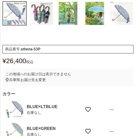
商品番号
athena-53P
¥
26,400
税込
この地域へのお届け日は表示できません
兵庫県
お届け先を変更
カラー
BLUE×LTBLUE
—
在庫なし
BLUE×GREEN
—
在庫なし