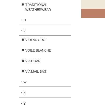
TRADITIONAL
WEATHERWEAR
U
V
VIOLAD'ORO
VOILE BLANCHE
VIA DOAN
VIA MAIL BAG
W
X
Y