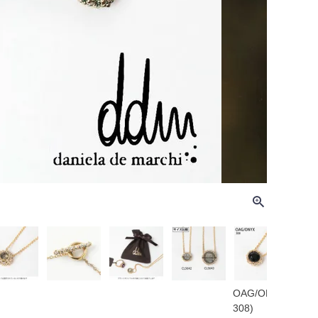
OAG/ONYX(
OOL
308)
N