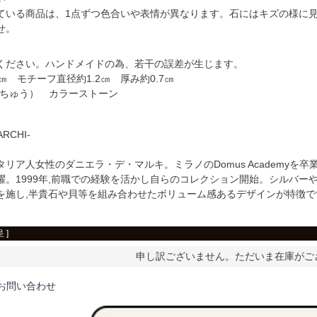
ている商品は、1点ずつ色合いや表情が異なります。石にはキズの様に
せ。
】
ください。ハンドメイドの為、若干の誤差が生じます。
㎝ モチーフ直径約1.2㎝ 厚み約0.7㎝
真ちゅう） カラーストーン
ARCHI-
リア人女性のダニエラ・デ・マルキ。ミラノのDomus Academyを
躍。1999年,前職での経験を活かし自らのコレクション開始。シルバ
を施し,半貴石や貝等を組み合わせたボリューム感あるデザインが特徴で
 ]
申し訳ございません。ただいま在庫がご
お問い合わせ