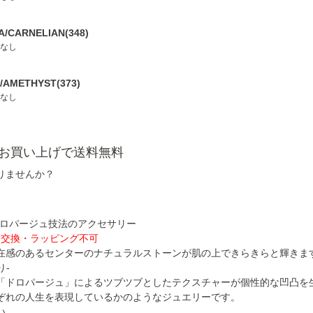
A/CARNELIAN(348)
なし
I/AMETHYST(373)
なし
以上お買い上げで送料無料
りませんか？
ドロパージュ技法のアクセサリー
・交換・ラッピング不可
在感のあるセンターのナチュラルストーンが肌の上できらきらと輝きま
り-
「ドロパージュ」によるツブツブとしたテクスチャーが個性的な凹凸を
ぞれの人生を表現しているかのようなジュエリーです。
い