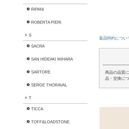
RIPANI
ROBERTA PIERI
S
返品特約につい
SACRA
SAN HIDEAKI MIHARA
SARTORE
商品の品質
品・交換に
SERGE THORAVAL
T
TICCA
TOFF&LOADSTONE