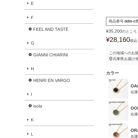
E
F
商品番号
ddm-cl
FEEL AND TASTE
¥
35,200
のところ
¥
28,160
税込
G
この地域へのお
GIANNI CHIARINI
兵庫県
お届け
H
カラー
HENRI EN VARGO
OA
在庫
I
isola
OO
在庫
K
OR
L
在庫