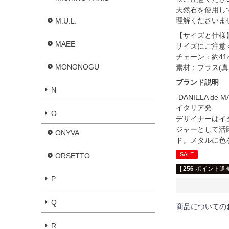
天然石を使用し
理解くださいま
M.U.L.
【サイズと仕様
MAEE
サイズにご注意
チェーン：約41
MONONOGU
素材：ブラス(
ブランド説明
N
-DANIELA de M
イタリア発
O
デザイナーはイタ
ジャーとして活
ONYVA
ド。メタルに色
SALE
ORSETTO
[
256
ポイント進呈
P
Q
商品についての
R