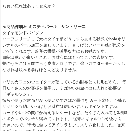
お買い忘れはありませんか？
≪商品詳細≫-ミスティパール サントリーニ
ダイヤモンドパイソン
ハーフブリーチして元のダイヤ柄がうっすら見える状態でisolaオリ
ジナルのパール加工を施しています。さりげないパール感が気分を
アゲてくれます。蛇革の模様が苦手な方にもお勧めです。
白蛇は縁起が良いとされ、お財布にはもってこいの素材です。
蛇のうろこは人間で言う皮膚と同じです。強い力で引っ張ったりし
なければ取れる事はほとんどありません。
パリのカフェのウェイターが使っているお財布と同じ形だから。 毎
日たくさんのお客様を相手に、すばやいお金の出し入れが必要な
「ギャルソン」。
彼らが使うお財布だから使いやすさはお墨付き!カード類も、小銭も
サクサク収納。やっぱりお財布は使いやすさもポイントですね。
カードやいつの間にか増えるレシートなど、たくさん入れても3段階
のボタンでバッチリ留めてくれます。 従来のギャルソンがあまりに
大きいので、時代に倣ってアイソラも少しスリム化しました。従来