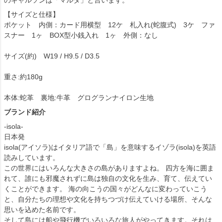
のギャルソンは「マルタ」と言います。
【サイズと仕様】
ポケット 内側：カード用横型 12ケ 札入れ(蛇腹式) 3ケ ファ
スナー 1ヶ BOX型小銭入れ 1ヶ 外側：なし
サイズ(約) W19 / H9.5 / D3.5
重さ:約180g
本体:蛇革 裏地:牛革 グログランナイロン生地
ブランド紹介
-isola-
日本発
isola(アイソラ)はイタリア語で「島」を意味するイゾラ(isola)を英語
読みしています。
この世界にはいろんな大きさの島がありますよね。 四方を海に囲ま
れて、誰にも邪魔されずに島は独自の文化を生み、育て、伝えてい
くことができます。 海の向こうの国々がどんなに変わっていこう
と、自分たちの理想や文化を持ちつづけ伝えていける場所、そんな
思いを込めた名前です。
そして島には船や飛行機でいろいろな旅人がやってきます。それは