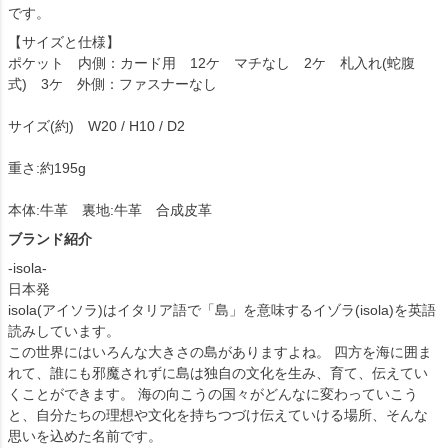
です。
【サイズと仕様】
ポケット 内側：カード用 12ケ マチなし 2ケ 札入れ(蛇腹
式) 3ケ 外側：ファスナーなし
サイズ(約) W20 / H10 / D2
重さ:約195g
本体:牛革 裏地:牛革 合成皮革
ブランド紹介
-isola-
日本発
isola(アイソラ)はイタリア語で「島」を意味するイゾラ(isola)を英語
読みしています。
この世界にはいろんな大きさの島がありますよね。 四方を海に囲ま
れて、誰にも邪魔されずに島は独自の文化を生み、育て、伝えてい
くことができます。 海の向こうの国々がどんなに変わっていこう
と、自分たちの理想や文化を持ちつづけ伝えていける場所、そんな
思いを込めた名前です。