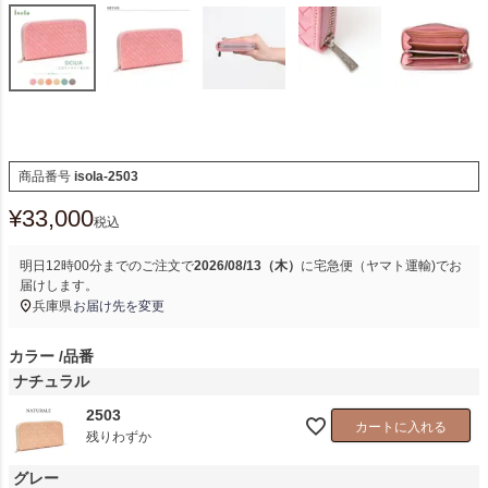
商品番号
isola-2503
¥
33,000
税込
明日
12時00分
までのご注文で
2026/08/13（木）
に
宅急便（ヤマト運輸)
でお
届けします。
兵庫県
お届け先を変更
カラー
品番
ナチュラル
2503
カートに入れる
残りわずか
グレー