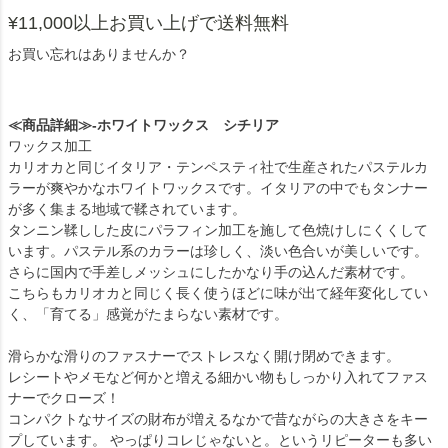
¥11,000以上お買い上げで送料無料
お買い忘れはありませんか？
≪商品詳細≫-ホワイトワックス シチリア
ワックス加工
カリオカと同じイタリア・テンペスティ社で生産されたパステルカ
ラーが爽やかなホワイトワックスです。イタリアの中でもタンナー
が多く集まる地域で鞣されています。
タンニン鞣しした皮にパラフィン加工を施して色焼けしにくくして
います。パステル系のカラーは珍しく、淡い色合いが美しいです。
さらに国内で手差しメッシュにしたかなり手の込んだ素材です。
こちらもカリオカと同じく長く使うほどに味が出て経年変化してい
く、「育てる」感覚がたまらない素材です。
滑らかな滑りのファスナーでストレスなく開け閉めできます。
レシートやメモなど何かと増える細かい物もしっかり入れてファス
ナーでクローズ！
コンパクトなサイズの財布が増えるなかで昔ながらの大きさをキー
プしています。 やっぱりコレじゃないと。というリピーターも多い