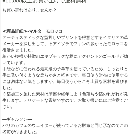
¥11,000以上お買い上げで送料無料
お買い忘れはありませんか？
≪商品詳細≫-マルタ モロッコ
アーティスティックな型押しやプリントを得意とするイタリアの革
メーカーを探し出して、旧アイソラでファンの多かったモロッコを
復活させました。
細かい模様が特徴のエキゾチックな柄にアクセントのゴールドが効
いています。
手袋などに使われる最高級の子羊革を使っているため、しっとりと
手に吸い付くような柔らかさと軽さです。毎日使う財布に使用する
には勿体ない気もしますが、毎日使うからこそ上質な素材を選びま
した。
※箔加工を施した素材は摩擦や経年により色落ちや箔の剥がれが発
生します。デリケートな素材ですので、お取り扱いにはご注意くだ
さい。
―ギャルソン―
パリのカフェのウェイターが使っているお財布と同じ形なのでこの
名前が付きました。