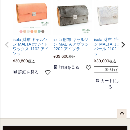
isola 財布 ギャルソ
isola 財布 ギャルソ
isola 財布 ギャルソ
ン MALTA ホワイト
ン MALTA アザラシ
ン MALTA ミスティ
ワックス 1102 アイ
2202 アイソラ
パール 2102 アイソ
ソラ
ラ
¥
39,600
税込
¥
30,800
¥
39,600
税込
税込
詳細を見る
残りわずか
詳細を見る
カートに入れ
る
ペー
ジト