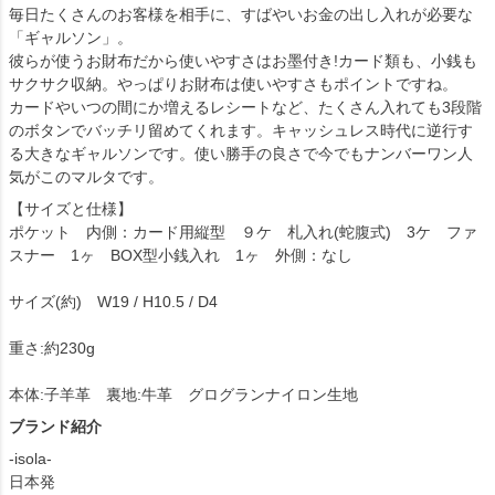
毎日たくさんのお客様を相手に、すばやいお金の出し入れが必要な
「ギャルソン」。
彼らが使うお財布だから使いやすさはお墨付き!カード類も、小銭も
サクサク収納。やっぱりお財布は使いやすさもポイントですね。
カードやいつの間にか増えるレシートなど、たくさん入れても3段階
のボタンでバッチリ留めてくれます。キャッシュレス時代に逆行す
る大きなギャルソンです。使い勝手の良さで今でもナンバーワン人
気がこのマルタです。
【サイズと仕様】
ポケット 内側：カード用縦型 ９ケ 札入れ(蛇腹式) 3ケ ファ
スナー 1ヶ BOX型小銭入れ 1ヶ 外側：なし
サイズ(約) W19 / H10.5 / D4
重さ:約230g
本体:子羊革 裏地:牛革 グログランナイロン生地
ブランド紹介
-isola-
日本発