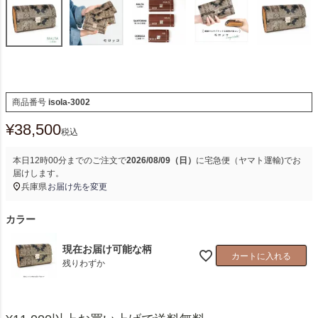
商品番号
isola-3002
¥
38,500
税込
本日
12時00分
までのご注文で
2026/08/09（日）
に
宅急便（ヤマト運輸)
でお
届けします。
兵庫県
お届け先を変更
カラー
現在お届け可能な柄
カートに入れる
残りわずか