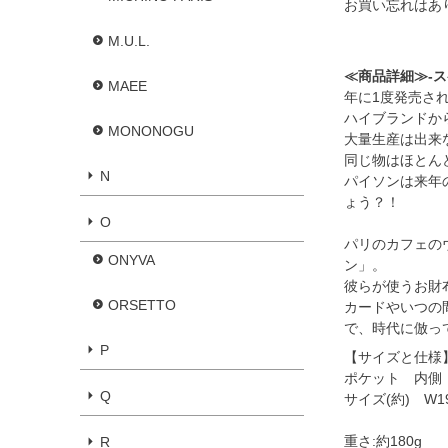
お買い忘れはあ
M.U.L.
≪商品詳細≫-
MAEE
年に1度発売さ
ハイブランドか
MONONOGU
大量生産は出来な
同じ物はほとん
N
パイソンは来年
ょう？！
O
パリのカフェの
ONYVA
ン」。
彼らが使うお財
ORSETTO
カードやいつの
で、時代に倣っ
P
【サイズと仕様
ポケット 内側：
Q
サイズ(約) W19 /
重さ:約180g
R