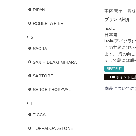
RIPANI
本体:蛇革 裏地
ブランド紹介
ROBERTA PIERI
-isola-
日本発
S
isola(アイソ
この世界にはい
SACRA
ます。 海の向
そして島には船
SAN HIDEAKI MIHARA
BESTBUY
SARTORE
[
330
ポイント進呈
商品についての
SERGE THORAVAL
T
TICCA
TOFF&LOADSTONE