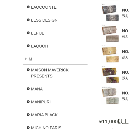
LAOCOONTE
NO
残り
LESS DESIGN
NO
LEFIJE
残り
LAQUOH
NO
残り
M
MAISON MAVERICK
NO
PRESENTS
残り
MANA
NO
残り
MANIPURI
MARIA BLACK
¥11,000
MICHINO PARIS