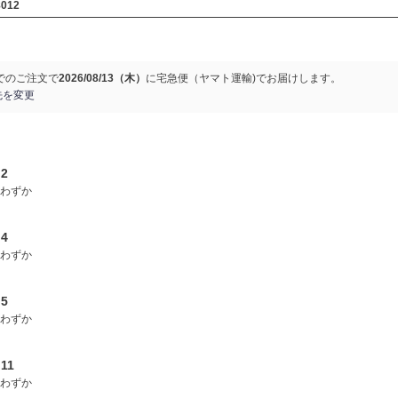
8012
でのご注文で
2026/08/13（木）
に
宅急便（ヤマト運輸)
でお届けします。
先を変更
.2
わずか
.4
わずか
.5
わずか
11
わずか