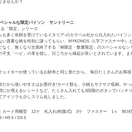
りませんか？
スペシャルな限定パイソン サントリーニ
れる「限定」シリーズ
らも多く依頼を受けているイタリア‐のカラベル社から仕入れたパイソ
い貴重な柄を特別に譲ってもらい、MYKONOS（L字ファスナー中）とS
どなく、無くなり次第終了する「柄限定・数量限定」のスペシャルなシ
の干支「ヘビ」の革を指し、日ごろから縁起が良いとされています。まだ
ウェイターが使っているお財布と同じ形だから。 毎日たくさんのお客
布だから使いやすさはお墨付き!カード類も、小銭もサクサク収納。や
間にか増えるレシートなど、たくさん入れても3段階のボタンでバッチリ
てアイソラも少しスリム化しました。
】
カード用横型 12ケ 札入れ(蛇腹式) 3ケ ファスナー 1ヶ BO
 H9.5 / D3.5