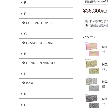
商品番号
isola-6
E
¥
36,300
税込
F
明日
12時00分
ま
FEEL AND TASTE
兵庫県
お届け
G
パターン
GIANNI CHIARINI
NO
残り
H
HENRI EN VARGO
NO
残り
I
NO
isola
残り
K
NO.
残り
L