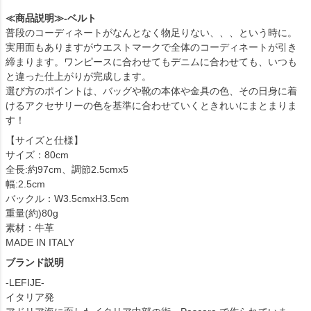
≪商品説明≫-ベルト
普段のコーディネートがなんとなく物足りない、、、という時に。
実用面もありますがウエストマークで全体のコーディネートが引き
締まります。ワンピースに合わせてもデニムに合わせても、いつも
と違った仕上がりが完成します。
選び方のポイントは、バッグや靴の本体や金具の色、その日身に着
けるアクセサリーの色を基準に合わせていくときれいにまとまりま
す！
【サイズと仕様】
サイズ：80cm
全長:約97cm、調節2.5cmx5
幅:2.5cm
バックル：W3.5cmxH3.5cm
重量(約)80g
素材：牛革
MADE IN ITALY
ブランド説明
-LEFIJE-
イタリア発