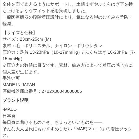
全体を面で支えるようにサポートし、土踏まずやふくらはぎ下を持
ち上げるようなフィット感を実現しました。
一般医療機器の段階着圧設計により、気になる脚のむくみを予防・
軽減。
【サイズと仕様】
サイズ：23cm-25cm (M)
素材：毛、ポリエステル、ナイロン、ポリウレタン
圧迫力：足首 13-23hPa（10-17mmHg）/ ふくらはぎ 10-20hPa（7-
15mmHg）
※圧迫力の数値は目安です。素材、編み方によって着圧の感じ方に
個人差が生じます。
手洗い可
MADE IN JAPAN
医療機器届出番号：27B2X00043000005
ブランド説明
-MAEE-
日本発
毎日身に着けるものこそ、ちょっといいものを――
そんな大人世代にもおすすめしたい「MAE(マエエ)」の着圧ソック
ス。