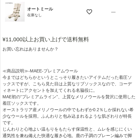
オートミール
—
在庫なし
¥11,000以上お買い上げで送料無料
お買い忘れはありませんか？
≪商品説明≫-MAEE-プレミアムウール
今まではどちらかというとこっそり履きたいアイテムだった着圧ソ
ックスですが、こちら見た目は上質なリブソックスなので、コーデ
ィネートにアクセントを加えてくれる名脇役に。
MAE初の“プレミアムライン”、上質なメリノウールを贅沢に使用した
着圧ソックスです。
オーストラリア産メリノウールの中でもわずか0.2％しか採れない希
少なウールを採用。ふんわりと包み込まれるような肌ざわりが特長
です。
じんわりと心地よい温もりをもたらす保温性と、ムレを感じにくい
通気性を兼ね備えた快適な履き心地。鹿の子調のプレーン編みで脚