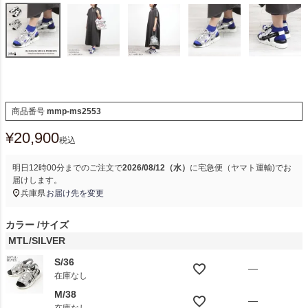
商品番号
mmp-ms2553
¥
20,900
税込
明日
12時00分
までのご注文で
2026/08/12（水）
に
宅急便（ヤマト運輸)
でお
届けします。
兵庫県
お届け先を変更
カラー
サイズ
MTL/SILVER
S/36
—
在庫なし
M/38
—