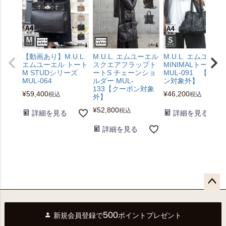
【動画あり】M.U.L.
M.U.L. エムユーエル
M.U.L. エムユーエ
エムユーエル トート
スクエアフラップト
MINIMALトート S
M STUDシリーズ
ートS チェーンショ
MUL-091 【クー
MUL-064
ルダー MUL-
ン対象外】
133【クーポン対象
¥
59,400
¥
46,200
税込
税込
外】
¥
52,800
税込
詳細を見る
詳細を見る
詳細を見る
ペー
ジト
500
新規会員登録で
ポイントプレゼント
ップ