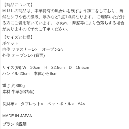
【商品について】
M.U.L.の商品は、本革特有の風合いを残すよう加工をしており、自
然なシワや色の濃淡、厚みなど1点1点異なります。 ご理解いただけ
る方にご愛用頂いています。 水ぬれ・摩擦等により色落ちする場合
がありますので予めご了承ください。
【サイズと仕様】
ポケット
内側:ファスナー1ケ オープン2ケ
外側:オープン1ケ(背面)
サイズ(約):W 30cm H 22.5cm D 15.5cm
ハンドル:23cm 本体から8cm
重さ:約860g
素材:牛革(姫路産)
長財布○ タブレット○ ペットボトル○ A4×
MADE IN JAPAN
ブランド説明