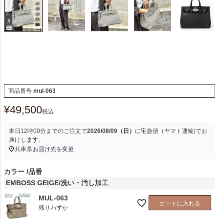
商品番号
mul-063
¥
49,500
税込
本日
12時00分
までのご注文で
2026/08/09（日）
に
宅急便（ヤマト運輸)
でお
届けします。
兵庫県
お届け先を変更
カラー
品番
EMBOSS GEIGE/洗い・汚し加工
MUL-063
カートに入れる
残りわずか