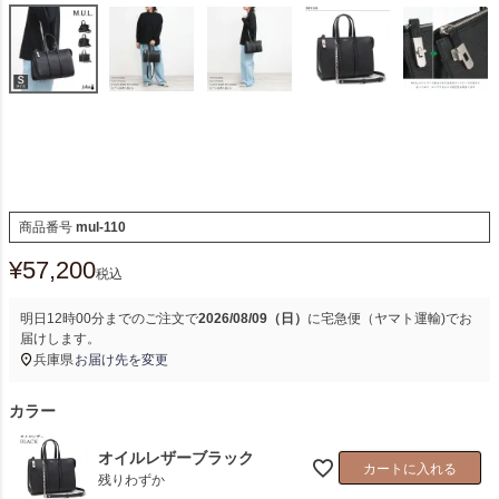
商品番号
mul-110
¥
57,200
税込
明日
12時00分
までのご注文で
2026/08/09（日）
に
宅急便（ヤマト運輸)
でお
届けします。
兵庫県
お届け先を変更
カラー
オイルレザーブラック
カートに入れる
残りわずか