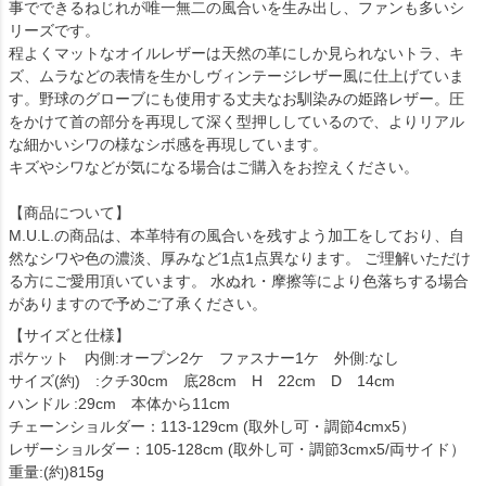
事でできるねじれが唯一無二の風合いを生み出し、ファンも多いシ
リーズです。
程よくマットなオイルレザーは天然の革にしか見られないトラ、キ
ズ、ムラなどの表情を生かしヴィンテージレザー風に仕上げていま
す。野球のグローブにも使用する丈夫なお馴染みの姫路レザー。圧
をかけて首の部分を再現して深く型押ししているので、よりリアル
な細かいシワの様なシボ感を再現しています。
キズやシワなどが気になる場合はご購入をお控えください。
【商品について】
M.U.L.の商品は、本革特有の風合いを残すよう加工をしており、自
然なシワや色の濃淡、厚みなど1点1点異なります。 ご理解いただけ
る方にご愛用頂いています。 水ぬれ・摩擦等により色落ちする場合
がありますので予めご了承ください。
【サイズと仕様】
ポケット 内側:オープン2ケ ファスナー1ケ 外側:なし
サイズ(約) :クチ30cm 底28cm H 22cm D 14cm
ハンドル :29cm 本体から11cm
チェーンショルダー：113-129cm (取外し可・調節4cmx5）
レザーショルダー：105-128cm (取外し可・調節3cmx5/両サイド）
重量:(約)815g