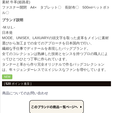
素材:牛革(姫路産)
ファスナー開閉 A4× タブレット〇 長財布〇 500mlペットボト
ル〇
ブランド説明
-M.U.L.-
日本発
MODE、UNISEX、LAXUARYの頭文字を取った皮革をメインに素材
選びから加工までの全てのアプローチを日本国内で行い、
繊細な手仕事でディテールを表現したバッグブランド。
全てのコレクションは熟練した技術とセンスを持つプロの職人によ
ってひとつひとつ丁寧に作られています。
タンナーと革から作り完全オリジナルで作るバッグコレクション
は、年々ジェンダーレスでエイジレスなファンを増やしています。
NEW
[
520
ポイント進呈 ]
商品についてのお問い合わせ