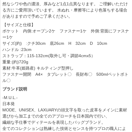
然なシワや色の濃淡、厚みなど1点1点異なります。 ご理解いただけ
る方にご愛用頂いています。 水ぬれ・摩擦等により色落ちする場合
がありますので予めご了承ください。
【サイズと仕様】
ポケット 内側:オープン2ケ ファスナー1ケ 外側:背面にファスナ
ー1ケ
サイズ(約) :クチ30cm 底26cm H 32cm D 10cm
ハンドル :23cm
ストラップ：115-132cm(取外し可・調節4cmx5）
重量:(約)720g
素材:牛革(姫路産) キルティング型押し
ファスナー開閉 A4× タブレット〇 長財布〇 500mlペットボト
ル〇
ブランド説明
-M.U.L.-
日本発
MODE、UNISEX、LAXUARYの頭文字を取った皮革をメインに素材
選びから加工までの全てのアプローチを日本国内で行い、
繊細な手仕事でディテールを表現したバッグブランド。
全てのコレクションは熟練した技術とセンスを持つプロの職人によ