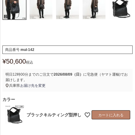
商品番号
mul-142
¥
50,600
税込
明日
12時00分
までのご注文で
2026/08/09（日）
に
宅急便（ヤマト運輸)
でお
届けします。
兵庫県
お届け先を変更
カラー
ブラックキルティング型押し
カートに入れる