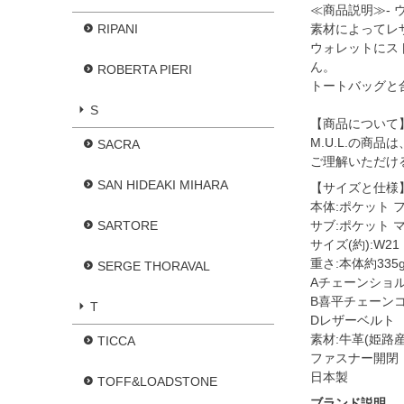
≪商品説明≫- 
RIPANI
素材によってレ
ウォレットにス
ん。
ROBERTA PIERI
トートバッグと
S
【商品について
M.U.L.の
SACRA
ご理解いただけ
SAN HIDEAKI MIHARA
【サイズと仕様
本体:ポケット 
SARTORE
サブ:ポケット 
サイズ(約):W21 
重さ:本体約335
SERGE THORAVAL
Aチェーンショル
B喜平チェーンコン
T
Dレザーベルト 9
素材:牛革(姫路産
TICCA
ファスナー開閉
日本製
TOFF&LOADSTONE
ブランド説明