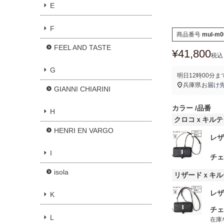
E
F
商品番号
mul-m0
FEEL AND TASTE
¥
41,800
税込
G
明日
12時00分
ま
兵庫県
お届け
GIANNI CHIARINI
カラー
品番
H
クロコｘキルテ
HENRI EN VARGO
レザ
I
チェ
isola
リザードｘキル
レザ
K
チェ
L
在庫