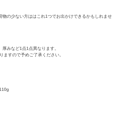
荷物の少ない方ははこれ1つでお出かけできるかもしれませ
、厚みなど1点1点異なります。
ありますので予めご了承ください。
10g