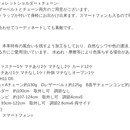
ウォレットショルダーｘチェーン-
ザーベルトとチェーン両方のご用意がございます。
トラップが付いて身軽にお出かけ出来ます。スマートフォンも入るので
合わせてコーディネートしても素敵です。
】
商品は、本革特有の風合いを残すよう加工をしており、自然なシワや色の濃淡
る方にご愛用頂いています。 水ぬれ・摩擦等により色落ちする場合が
】
ファスナー1ケ マチあり2ケ マチなし2ケ カード12ケ
マチあり1ケ マチなし1ケ / 外側:マチなしオープン1ケ
H11 D5
g + Aチェーン約130g Dレザーベルト約125g B喜平チェーンコンビ約1
ダー 約100cm 取外し可 調節なし
ビ 約107-124cm 取外し可 調節4cmx5
3cm-122cm 取外し可 調節2.8cmx6 両サイド
)
 スマートフォン○