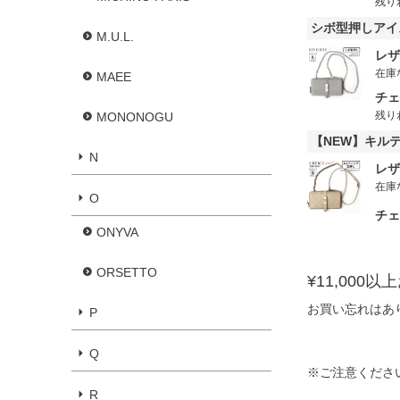
残り
シボ型押しアイ
M.U.L.
レザ
在庫
MAEE
チェ
残り
MONONOGU
【NEW】キル
N
レザ
在庫
O
チェ
ONYVA
ORSETTO
¥11,000
お買い忘れはあ
P
Q
※ご注意くださ
R