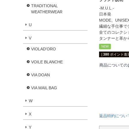
TRADITIONAL
-M.U.L.-
WEATHERWEAR
日本発
MODE、UNI
U
繊細な手仕事で
全てのコレクシ
V
タンナーと革か
NEW
VIOLAD'ORO
[
380
ポイント進呈
VOILE BLANCHE
商品についての
VIA DOAN
VIA MAIL BAG
W
X
返品特約につい
Y