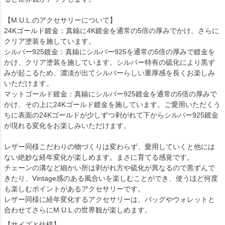
【M.U.L.のアクセサリーについて】
24Kゴールド鍍金：真鍮に4K鍍金を通常の5倍の厚みでかけ、さらに
クリア塗装を施しています。
シルバー925鍍金：真鍮にシルバー925を通常の5倍の厚みで鍍金を
かけ、クリア塗装を施しています。シルバー特有の硫化により黒ず
みが起こるため、濃淡が出てシルバーらしい重厚感を長くお楽しみ
いただけます。
マットゴールド鍍金：真鍮にシルバー925鍍金を通常の5倍の厚みで
かけ、その上に24Kゴールド鍍金を施しています。ご愛用いただくう
ちに表面の24Kゴールドが少しずつ剥がれて下からシルバー925鍍金
が現れる変化をお楽しみいただけます。
レザー同様こだわりの物づくりは変わらず、愛用していくと他には
ない絶妙な経年変化が楽しめます。まさに育てる感覚です。
チェーンの溝など細かい所は剥がれ方や硫化が異なるので黒ずんで
きたり、Vintage感のある風合いを楽しむことができ、使うほど何度
も楽しむポイントがあるアクセサリーです。
レザー同様に経年変化するアクセサリーは、バッグやウォレットと
合わせてさらにM.U.L.の世界観が楽しめます。
【サイズと仕様】