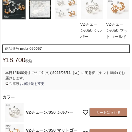
V2チェー
V2チェー
ン/050 シル
ン/050 マッ
バー
トゴールド
商品番号
mula-050057
¥
18,700
税込
本日
12時00分
までのご注文で
2026/08/11（火）
に
宅急便（ヤマト運輸)
でお
届けします。
兵庫県
お届け先を変更
カラー
V2チェーン/050 シルバー
カートに入れる
V2チェーン/050 マットゴー