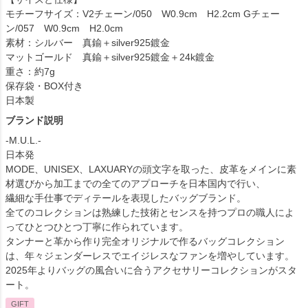
モチーフサイズ：V2チェーン/050 W0.9cm H2.2cm Gチェー
ン/057 W0.9cm H2.0cm
素材：シルバー 真鍮＋silver925鍍金
マットゴールド 真鍮＋silver925鍍金＋24k鍍金
重さ：約7g
保存袋・BOX付き
日本製
ブランド説明
-M.U.L.-
日本発
MODE、UNISEX、LAXUARYの頭文字を取った、皮革をメインに素
材選びから加工までの全てのアプローチを日本国内で行い、
繊細な手仕事でディテールを表現したバッグブランド。
全てのコレクションは熟練した技術とセンスを持つプロの職人によ
ってひとつひとつ丁寧に作られています。
タンナーと革から作り完全オリジナルで作るバッグコレクション
は、年々ジェンダーレスでエイジレスなファンを増やしています。
2025年よりバッグの風合いに合うアクセサリーコレクションがスタ
ート。
GIFT