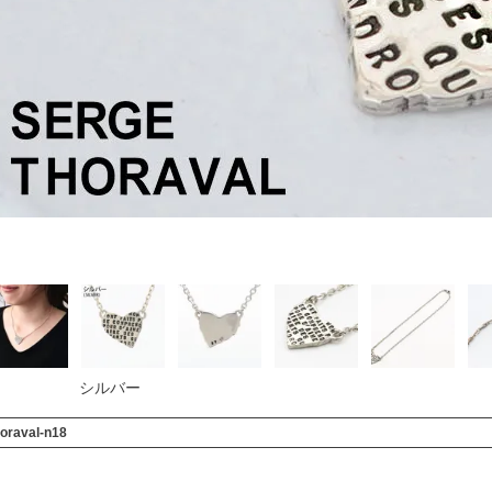
シルバー
oraval-n18