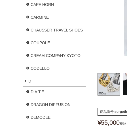
CAPE HORN
CARMINE
CHAUSSER TRAVEL SHOES
COUPOLE
CREAM COMPANY KYOTO
CODELLO
D
D.A.T.E.
DRAGON DIFFUSION
商品番号
sergeth
DEMODEE
¥
55,000
税込