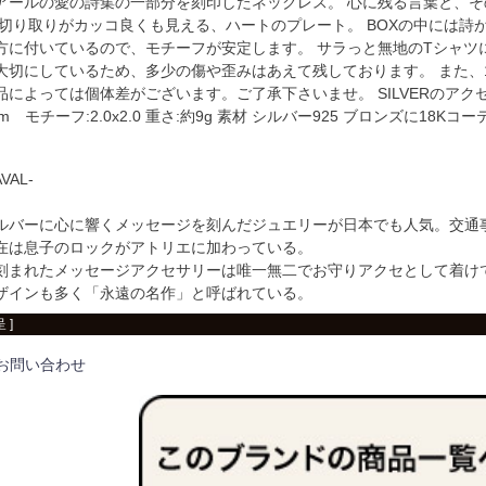
アールの愛の詩集の一部分を刻印したネックレス。 心に残る言葉と、
な切り取りがカッコ良くも見える、ハートのプレート。 BOXの中には詩
に付いているので、モチーフが安定します。 サラっと無地のTシャツに合わせ
大切にしているため、多少の傷や歪みはあえて残しております。 また、
品によっては個体差がございます。ご了承下さいませ。 SILVERのアク
cm モチーフ:2.0x2.0 重さ:約9g 素材 シルバー925 ブロンズに18Kコ
VAL-
ルバーに心に響くメッセージを刻んだジュエリーが日本でも人気。交通
在は息子のロックがアトリエに加わっている。
刻まれたメッセージアクセサリーは唯一無二でお守りアクセとして着け
ザインも多く「永遠の名作」と呼ばれている。
 ]
お問い合わせ