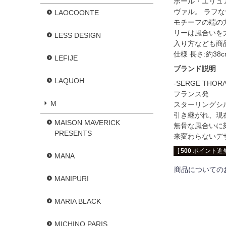
ポール・エリュ
ヴァル。 ラフ
LAOCOONTE
モチーフの端の方
リーは風合いを
LESS DESIGN
入り方なども商
仕様 長さ:約38
LEFIJE
ブランド説明
LAQUOH
-SERGE THORA
フランス発
M
スターリングシ
引き継がれ、現
MAISON MAVERICK
無骨な風合いに
PRESENTS
来変わらないデ
[
500
ポイント進呈
MANA
商品についての
MANIPURI
MARIA BLACK
MICHINO PARIS