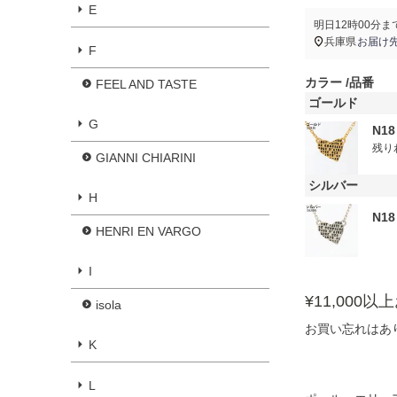
E
明日
12時00分
ま
兵庫県
お届け
F
カラー
品番
FEEL AND TASTE
ゴールド
G
N18
残り
GIANNI CHIARINI
シルバー
H
N18
HENRI EN VARGO
I
¥11,000
isola
お買い忘れはあ
K
L