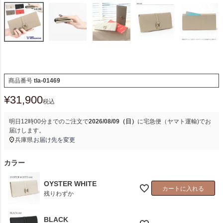
商品番号
tla-01469
¥
31,900
税込
明日
12時00分
までのご注文で
2026/08/09（日）
に
宅急便（ヤマト運輸)
でお
届けします。
兵庫県
お届け先を変更
カラー
OYSTER WHITE
カートに入れる
残りわずか
BLACK