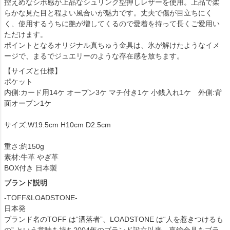
控えめなシボ感が上品なシュリンク型押しレザーを使用。上品で柔
らかな見た目と程よい風合いが魅力です。丈夫で傷が目立ちにく
く、使用するうちに艶が増してくるので愛着を持って長くご愛用い
ただけます。
ポイントとなるオリジナル真ちゅう金具は、氷が解けたようなイメ
ージで、まるでジュエリーのような存在感を放ちます。
【サイズと仕様】
ポケット
内側:カード用14ケ オープン3ケ マチ付き1ケ 小銭入れ1ケ 外側:背
面オープン1ケ
サイズ:W19.5cm H10cm D2.5cm
重さ:約150g
素材:牛革 やぎ革
BOX付き 日本製
ブランド説明
-TOFF&LOADSTONE-
日本発
ブランド名のTOFF は“洒落者”、LOADSTONE は“人を惹きつけるも