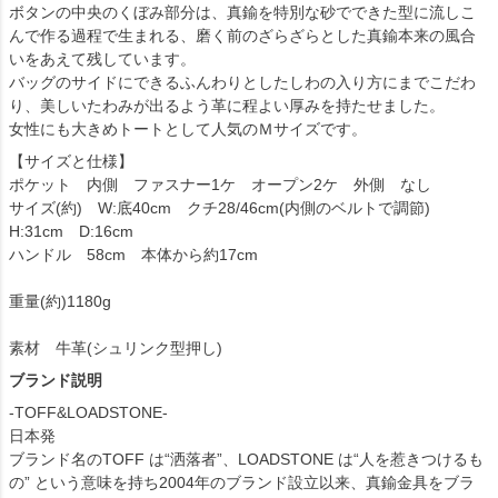
ボタンの中央のくぼみ部分は、真鍮を特別な砂でできた型に流しこ
んで作る過程で生まれる、磨く前のざらざらとした真鍮本来の風合
いをあえて残しています。
バッグのサイドにできるふんわりとしたしわの入り方にまでこだわ
り、美しいたわみが出るよう革に程よい厚みを持たせました。
女性にも大きめトートとして人気のＭサイズです。
【サイズと仕様】
ポケット 内側 ファスナー1ケ オープン2ケ 外側 なし
サイズ(約) W:底40cm クチ28/46cm(内側のベルトで調節)
H:31cm D:16cm
ハンドル 58cm 本体から約17cm
重量(約)1180g
素材 牛革(シュリンク型押し)
ブランド説明
-TOFF&LOADSTONE-
日本発
ブランド名のTOFF は“洒落者”、LOADSTONE は“人を惹きつけるも
の” という意味を持ち2004年のブランド設立以来、真鍮金具をブラ