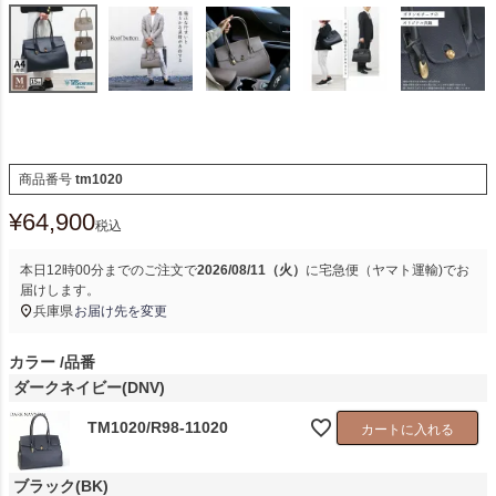
商品番号
tm1020
¥
64,900
税込
本日
12時00分
までのご注文で
2026/08/11（火）
に
宅急便（ヤマト運輸)
でお
届けします。
兵庫県
お届け先を変更
カラー
品番
ダークネイビー(DNV)
TM1020/R98-11020
カートに入れる
ブラック(BK)