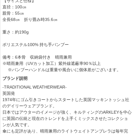
【サイズと仕様】
直径：100㎝
親骨：55㎝
全長68㎝ 折り畳み時35.6㎝
重さ：約190g
ポリエステル100% 持ち手バンブー
備考：6本骨 収納袋付き 晴雨兼用
※晴雨兼用（UVカット加工）紫外線遮蔽率90％以上
※バンブーハンドルは重量や風合いに個体差がございます。
ブランド説明
-TRADITIONAL WEATHERWEAR-
英国発
1974年にゴム引きコートからスタートした英国マッキントッシュ社
のデイリーウェアブランド。
日本ではアウターのイメージが強く、キルティングのARKLEYを中心
に英国の伝統と現在のトレンドを上手くミックスさせたコレクショ
ンが人気です。
傘にも定評があり、晴雨兼用のライトウェイトアンブレラは毎年完