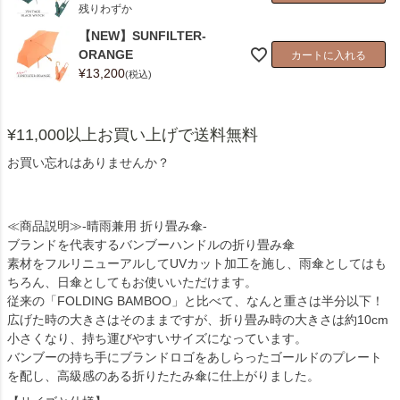
残りわずか
【NEW】SUNFILTER-
ORANGE
カートに入れる
¥
13,200
税込
¥11,000以上お買い上げで送料無料
お買い忘れはありませんか？
≪商品説明≫-晴雨兼用 折り畳み傘-
ブランドを代表するバンブーハンドルの折り畳み傘
素材をフルリニューアルしてUVカット加工を施し、雨傘としてはも
ちろん、日傘としてもお使いいただけます。
従来の「FOLDING BAMBOO」と比べて、なんと重さは半分以下！
広げた時の大きさはそのままですが、折り畳み時の大きさは約10cm
小さくなり、持ち運びやすいサイズになっています。
バンブーの持ち手にブランドロゴをあしらったゴールドのプレート
を配し、高級感のある折りたたみ傘に仕上がりました。