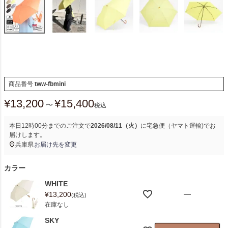
商品番号
tww-fbmini
¥
13,200
¥
15,400
〜
税込
本日
12時00分
までのご注文で
2026/08/11（火）
に
宅急便（ヤマト運輸)
でお
届けします。
兵庫県
お届け先を変更
カラー
WHITE
—
¥
13,200
税込
在庫なし
SKY