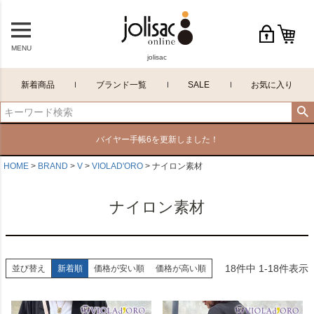
MENU
jolisac
新着商品
ブランド一覧
SALE
お気に入り
バイヤー手帳6を更新しました！
HOME
BRAND
V
VIOLAD'ORO
ナイロン素材
ナイロン素材
18
件中
1
-
18
件表示
並び替え
新着順
価格が安い順
価格が高い順