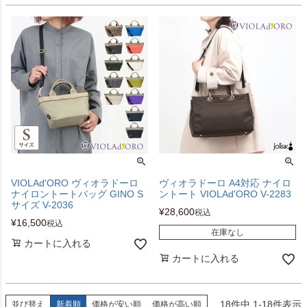
VIOLAd'ORO ヴィオラドーロ
ヴィオラドーロ A4対応 ナイロ
ナイロントートバッグ GINO S
ントート VIOLAd'ORO V-2283
サイズ V-2036
¥
28,600
税込
¥
16,500
税込
在庫なし
カートに入れる
カートに入れる
18
件中
1
-
18
件表示
並び替え
新着順
価格が安い順
価格が高い順