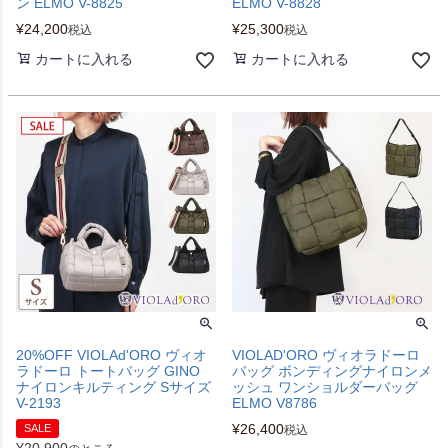
ン ELMO V-8825
ELMO V-8828
¥
24,200
¥
25,300
税込
税込
カートに入れる
カートに入れる
20%OFF VIOLAd'ORO ヴィオ
VIOLAD'ORO ヴィオラドーロ
ラドーロ トートバッグ GINO
バッグ ボンディングナイロンメ
ナイロンキルティング Sサイズ
ッシュ ワンショルダーバッグ
V-2193
ELMO V8786
¥
26,400
SALE
税込