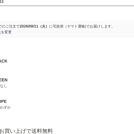
33
でのご注文で
2026/08/11（火）
に
宅急便（ヤマト運輸)
でお届けします。
先を変更
ACK
EEN
なし
UPE
わずか
以上お買い上げで送料無料