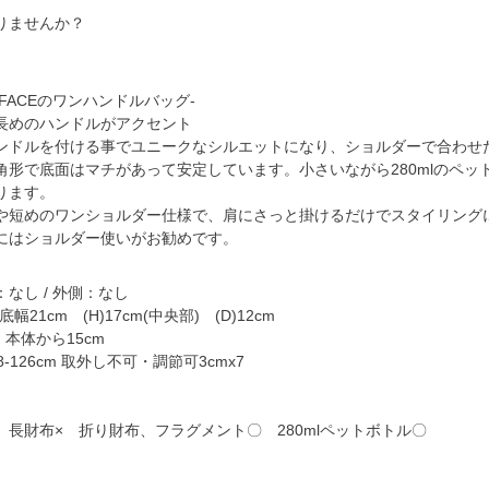
りませんか？
FACEのワンハンドルバッグ-
長めのハンドルがアクセント
ンドルを付ける事でユニークなシルエットになり、ショルダーで合わせ
角形で底面はマチがあって安定しています。小さいながら280mlのペ
ります。
や短めのワンショルダー仕様で、肩にさっと掛けるだけでスタイリング
にはショルダー使いがお勧めです。
】
なし / 外側：なし
底幅21cm (H)17cm(中央部) (D)12cm
 本体から15cm
-126cm 取外し不可・調節可3cmx7
 長財布× 折り財布、フラグメント〇 280mlペットボトル〇