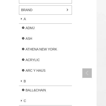
BRAND
A
ADMJ
ASH
ATHENA NEW YORK
ACRYLIC
ARC Y HAUS
B
BALL&CHAIN
C