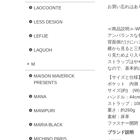
お買い忘れはあ
LAOCOONTE
LESS DESIGN
≪商品説明≫-W
アンバランスな
LEFIJE
背面側だけにハ
横から見ると三
LAQUOH
り見ためより入
ストラップはや
M
なので、基本的
MAISON MAVERICK
【サイズと仕様
PRESENTS
ポケット 内側：
サイズ(約) (W)
MANA
ハンドル：44cm
ストラップ：108
重さ：約260g
MANIPURI
素材：床革
ファスナー開閉
MARIA BLACK
ブランド説明
MICHINO PARIS