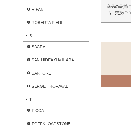
商品の品質
RIPANI
品・交換に
ROBERTA PIERI
S
SACRA
SAN HIDEAKI MIHARA
SARTORE
SERGE THORAVAL
T
TICCA
TOFF&LOADSTONE