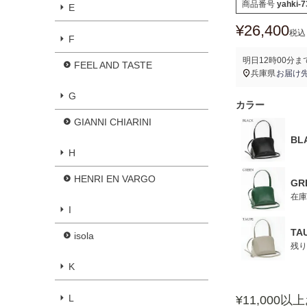
商品番号
yahki-7
E
¥
26,400
税込
F
明日
12時00分
ま
FEEL AND TASTE
兵庫県
お届け
G
カラー
GIANNI CHIARINI
BL
H
HENRI EN VARGO
GR
在庫
I
TA
isola
残り
K
L
¥11,000