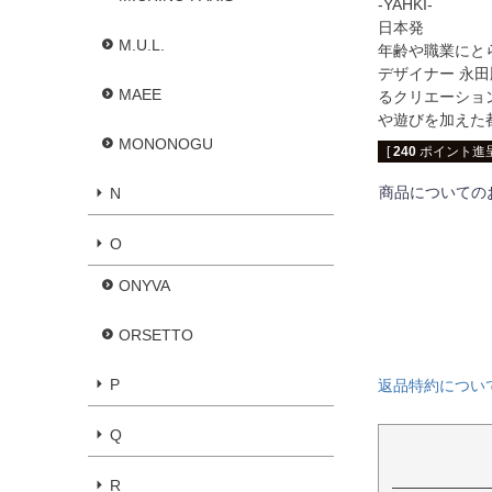
-YAHKI-
日本発
M.U.L.
年齢や職業にと
デザイナー 永
MAEE
るクリエーショ
や遊びを加えた
MONONOGU
[
240
ポイント進呈
商品についての
N
O
ONYVA
ORSETTO
P
返品特約につい
Q
R