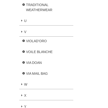
TRADITIONAL
WEATHERWEAR
U
V
VIOLAD'ORO
VOILE BLANCHE
VIA DOAN
VIA MAIL BAG
W
X
Y