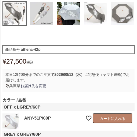
商品番号
athena-42p
¥
27,500
税込
本日
12時00分
までのご注文で
2026/08/12（水）
に
宅急便（ヤマト運輸)
でお
届けします。
兵庫県
お届け先を変更
カラー
品番
OFFｘLGREY/60P
ANY-51P/60P
カートに入れる
GREYｘGREY/60P