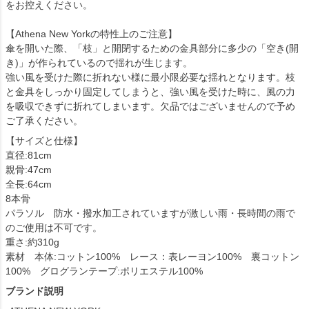
をお控えください。
【Athena New Yorkの特性上のご注意】
傘を開いた際、「枝」と開閉するための金具部分に多少の「空き(開
き)」が作られているので揺れが生じます。
強い風を受けた際に折れない様に最小限必要な揺れとなります。枝
と金具をしっかり固定してしまうと、強い風を受けた時に、風の力
を吸収できずに折れてしまいます。欠品ではございませんので予め
ご了承ください。
【サイズと仕様】
直径:81cm
親骨:47cm
全長:64cm
8本骨
パラソル 防水・撥水加工されていますが激しい雨・長時間の雨で
のご使用は不可です。
重さ:約310g
素材 本体:コットン100% レース：表レーヨン100% 裏コットン
100% グログランテープ:ポリエステル100%
ブランド説明