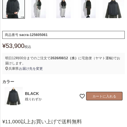
商品番号
sacra-125605061
¥
53,900
税込
明日
12時00分
までのご注文で
2026/08/12（水）
に
宅急便（ヤマト運輸)
でお
届けします。
兵庫県
お届け先を変更
カラー
BLACK
カートに入れる
残りわずか
¥11,000以上お買い上げで送料無料