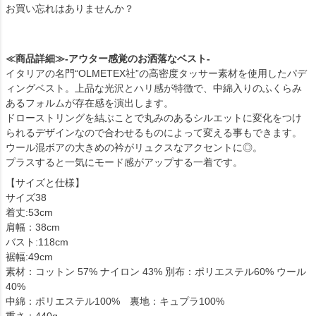
お買い忘れはありませんか？
≪商品詳細≫-アウター感覚のお洒落なベスト-
イタリアの名門“OLMETEX社”の高密度タッサー素材を使用したパデ
ィングベスト。上品な光沢とハリ感が特徴で、中綿入りのふくらみ
あるフォルムが存在感を演出します。
ドローストリングを結ぶことで丸みのあるシルエットに変化をつけ
られるデザインなので合わせるものによって変える事もできます。
ウール混ボアの大きめの衿がリュクスなアクセントに◎。
プラスすると一気にモード感がアップする一着です。
【サイズと仕様】
サイズ38
着丈:53cm
肩幅：38cm
バスト:118cm
裾幅:49cm
素材：コットン 57% ナイロン 43% 別布：ポリエステル60% ウール
40%
中綿：ポリエステル100% 裏地：キュプラ100%