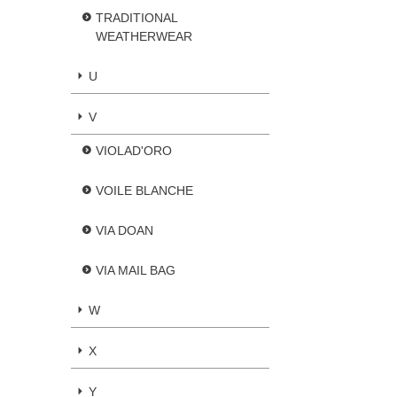
TRADITIONAL
WEATHERWEAR
U
V
VIOLAD'ORO
VOILE BLANCHE
VIA DOAN
VIA MAIL BAG
W
X
Y