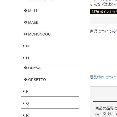
そんな <対比
M.U.L.
[
270
ポイント進呈
MAEE
商品についての
MONONOGU
N
O
ONYVA
返品特約につい
ORSETTO
P
Q
商品の品質
品・交換に
R