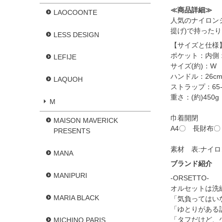
≪商品詳細≫
LAOCOONTE
人気のナイロン
提げ)で持った
LESS DESIGN
【サイズと仕様
ポケット：内側 
LEFIJE
サイズ(約)：W 3
ハンドル：26c
LAQUOH
ストラップ：65
重さ：(約)450g
M
巾着開閉
MAISON MAVERICK
A4〇 長財布〇
PRESENTS
素材 表:ナイロン
MANA
ブランド紹介
MANIPURI
-ORSETTO-
オルセットは洗
MARIA BLACK
「気負ってはい
「ゆとりがある
「タフだけど、
MICHINO PARIS