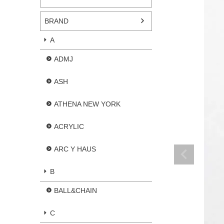
BRAND
A
ADMJ
ASH
ATHENA NEW YORK
ACRYLIC
ARC Y HAUS
B
BALL&CHAIN
C