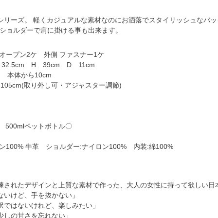
シリーズ。 軽くカジュアルな素材なのにお洒落でスタイリッシュなバッグ
りショルダーで肩に掛ける事も出来ます。
】
オープン2ケ 外側 ファスナー1ケ
2.5cm H 39cm D 11cm
m 本体から10cm
-105cm(取り外し可・アジャスター調節)
 500mlペットボトル〇
100% 牛革 ショルダー:ナイロン100% 内装:綿100%
練されたデザインと上質な素材で作った、大人の女性に持って欲しい日
ないけど、手を抜かない」
訳ではないけれど、楽しみたい」
少しの甘さを忘れない」