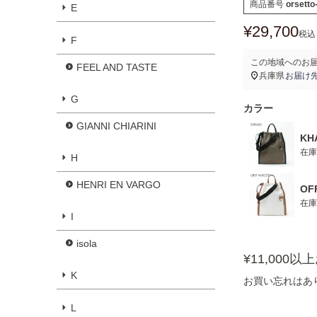
商品番号
orsetto
E
¥
29,700
税込
F
この地域へのお
FEEL AND TASTE
兵庫県
お届け
G
カラー
GIANNI CHIARINI
KH
在庫
H
HENRI EN VARGO
OF
在庫
I
isola
¥11,000
K
お買い忘れはあ
L