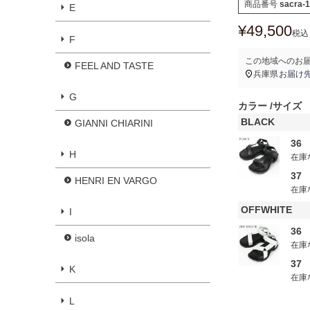
商品番号
sacra-
E
¥
49,500
税込
F
この地域へのお
FEEL AND TASTE
兵庫県
お届け
G
カラー
サイズ
BLACK
GIANNI CHIARINI
36
H
在庫
37
HENRI EN VARGO
在庫
OFFWHITE
I
36
isola
在庫
37
K
在庫
L