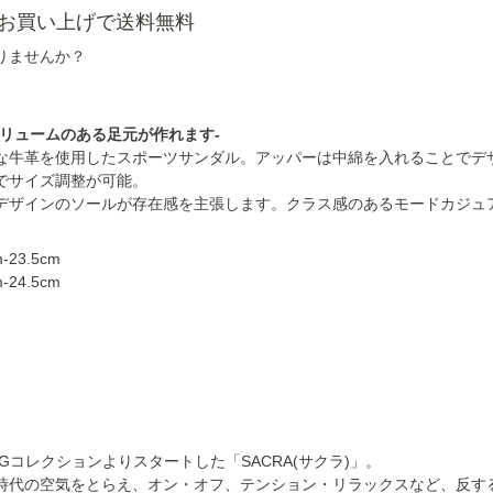
以上お買い上げで送料無料
りませんか？
ボリュームのある足元が作れます-
な牛革を使用したスポーツサンダル。アッパーは中綿を入れることでデ
でサイズ調整が可能。
デザインのソールが存在感を主張します。クラス感のあるモードカジュ
】
23.5cm
24.5cm
INGコレクションよりスタートした「SACRA(サクラ)」。
時代の空気をとらえ、オン・オフ、テンション・リラックスなど、反す