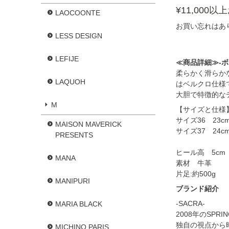
¥11,000
LAOCOONTE
お買い忘れはあ
LESS DESIGN
LEFIJE
≪商品詳細≫-
柔らかく滑らか
LAQUOH
はベルクロ仕様
大胆で特徴的な
M
【サイズと仕様
サイズ36 23cm-
MAISON MAVERICK
サイズ37 24cm-
PRESENTS
ヒール高 5cm
MANA
素材 牛革
片足:約500g
MANIPURI
ブランド紹介
-SACRA-
MARIA BLACK
2008年のSPR
独自の視点から
MICHINO PARIS