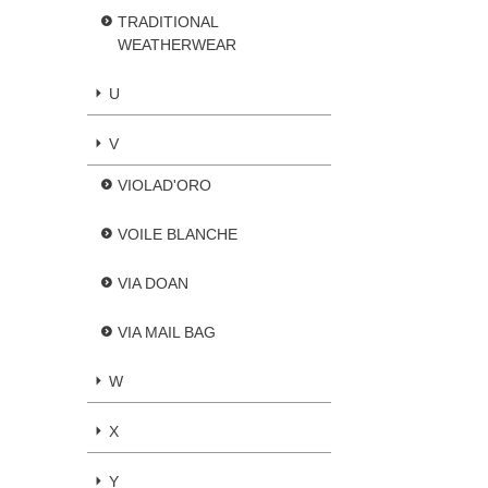
TRADITIONAL
WEATHERWEAR
U
V
VIOLAD'ORO
VOILE BLANCHE
VIA DOAN
VIA MAIL BAG
W
X
Y