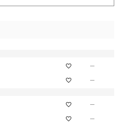
—
—
—
—