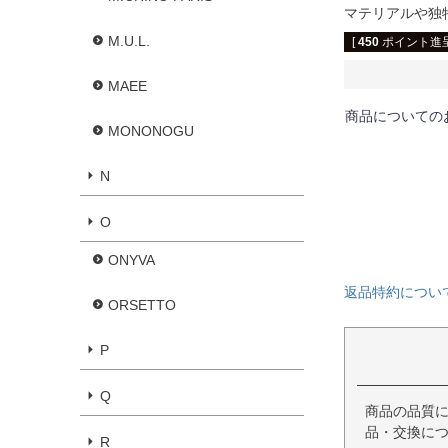
マテリアルや独
M.U.L.
[
450
ポイント進呈
MAEE
商品についての
MONONOGU
N
O
ONYVA
返品特約につい
ORSETTO
P
Q
商品の品質
品・交換に
R