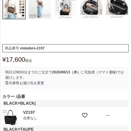
商品番号
violadoro-2197
¥
17,600
税込
明日
12時00分
までのご注文で
2026/08/13（木）
に
宅急便（ヤマト運輸)
でお
届けします。
兵庫県
お届け先を変更
カラー
品番
BLACK×BLACK(
V2197
—
在庫なし
BLACK×TAUPE