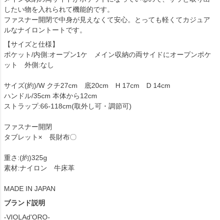
したい物を入れられて機能的です。
ファスナー開閉で中身が見えなくて安心。とっても軽くてカジュア
ルなナイロントートです。
【サイズと仕様】
ポケット/内側:オープン1ケ メイン収納の両サイドにオープンポケ
ット 外側:なし
サイズ(約)/W クチ27cm 底20cm H 17cm D 14cm
ハンドル/35cm 本体から12cm
ストラップ:66-118cm(取外し可・調節可)
ファスナー開閉
タブレット× 長財布〇
重さ:(約)325g
素材:ナイロン 牛床革
MADE IN JAPAN
ブランド説明
-VIOLAd'ORO-